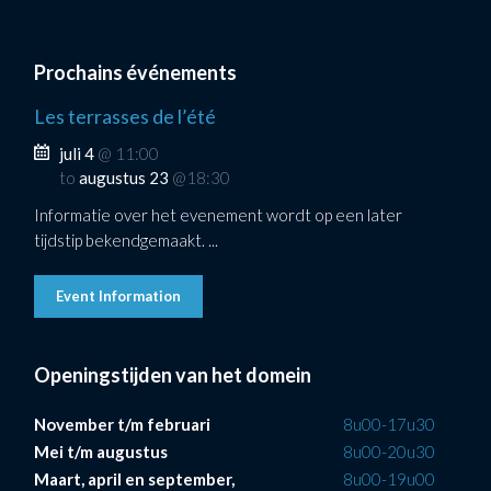
Prochains événements
Les terrasses de l’été
juli 4
@ 11:00
to
augustus 23
@18:30
Informatie over het evenement wordt op een later
tijdstip bekendgemaakt. ...
Event Information
Openingstijden van het domein
November t/m februari
8u00-17u30
Mei t/m augustus
8u00-20u30
Maart, april en september,
8u00-19u00