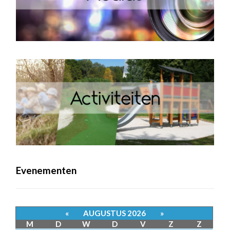
Evenementen
«
AUGUSTUS 2026
»
M
D
W
D
V
Z
Z