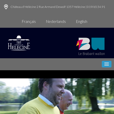
Château d'Hélécine 2 Rue Armand Dewolf 1357 Hélécine | 019/65.54.91
Français
Nederlands
English