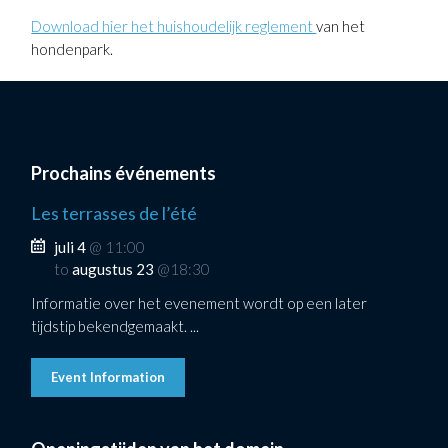
Download hier het huishoudelijk reglement
van het
hondenpark.
Prochains événements
Les terrasses de l’été
juli 4
@ 11:00
to
augustus 23
@18:30
Informatie over het evenement wordt op een later
tijdstip bekendgemaakt. ...
Event Information