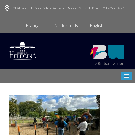
Château d'Hélécine 2 Rue Armand Dewolf 1357 Hélécine | 019/65.54.91
Français
Nederlands
English