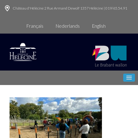
Château d'Hélécine 2 Rue Armand Dewolf 1357 Hélécine | 019/65.54.91
Français
Nederlands
English